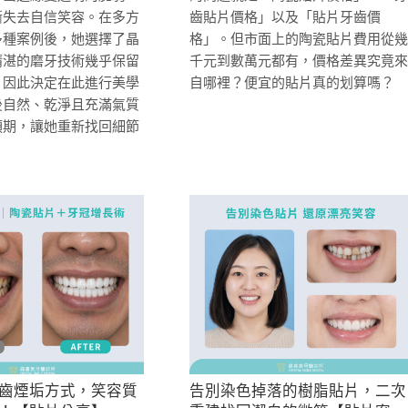
漸失去自信笑容。在多方
齒貼片價格」以及「貼片牙齒價
多種案例後，她選擇了晶
格」。但市面上的陶瓷貼片費用從幾
精湛的磨牙技術幾乎保留
千元到數萬元都有，價格差異究竟來
，因此決定在此進行美學
自哪裡？便宜的貼片真的划算嗎？
後自然、乾淨且充滿氣質
預期，讓她重新找回細節
齒煙垢方式，笑容質
告別染色掉落的樹脂貼片，二次