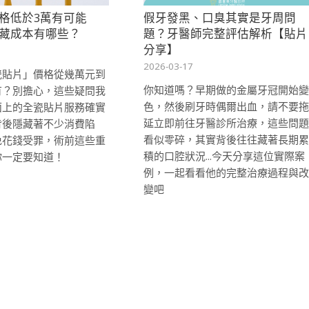
格低於3萬有可能
假牙發黑、口臭其實是牙周問
藏成本有哪些？
題？牙醫師完整評估解析【貼片
分享】
2026-03-17
瓷貼片」價格從幾萬元到
你知道嗎？早期做的金屬牙冠開始變
有？別擔心，這些疑問我
色，然後刷牙時偶爾出血，請不要拖
面上的全瓷貼片服務確實
延立即前往牙醫診所治療，這些問題
背後隱藏著不少消費陷
看似零碎，其實背後往往藏著長期累
免花錢受罪，術前這些重
積的口腔狀況...今天分享這位實際案
你一定要知道！
例，一起看看他的完整治療過程與改
變吧