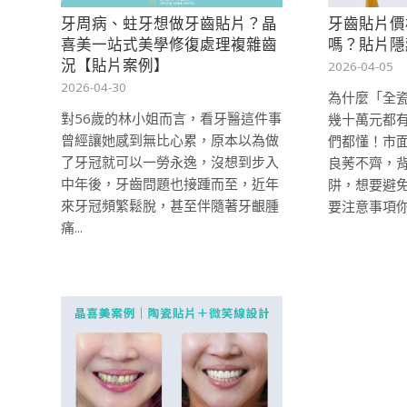
牙周病、蛀牙想做牙齒貼片？晶
牙齒貼片價
喜美一站式美學修復處理複雜齒
嗎？貼片隱
況【貼片案例】
2026-04-05
2026-04-30
為什麼「全
對56歲的林小姐而言，看牙醫這件事
幾十萬元都
曾經讓她感到無比心累，原本以為做
們都懂！市
了牙冠就可以一勞永逸，沒想到步入
良莠不齊，
中年後，牙齒問題也接踵而至，近年
阱，想要避
來牙冠頻繁鬆脫，甚至伴隨著牙齦腫
要注意事項
痛...