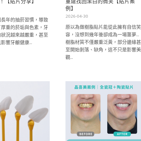
！【貼片分享】
重建找回潔白的微笑【貼片案
例】
2026-04-30
因長年的抽菸習慣，導致
原以為做樹脂貼片能從此擁有自信笑
了厚重的菸垢與色素，牙
容，沒想到幾年後卻成為一場噩夢...
的狀況越來越嚴重，甚至
樹脂材質不僅嚴重泛黃，部分邊緣甚
影響牙齦健康...
至開始剝落、缺角，這不只是影響美
觀...