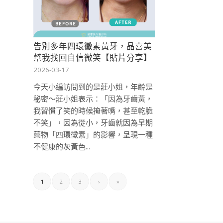
告別多年四環黴素黃牙，晶喜美
幫我找回自信微笑【貼片分享】
2026-03-17
今天小編訪問到的是莊小姐，年齡是
秘密～莊小姐表示：「因為牙齒黃，
我習慣了笑的時候掩著嘴，甚至乾脆
不笑」，因為從小，牙齒就因為早期
藥物「四環黴素」的影響，呈現一種
不健康的灰黃色...
1
2
3
›
»