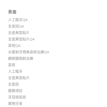
頁面
人工植牙QA
全瓷冠QA
全瓷美型貼片
全瓷美型貼片QA
其他QA
水雷射牙周美容與治療QA
顯微鏡微創治療
首頁
人工植牙
全瓷美型貼片
全瓷冠
服務項目
牙冠增長術
案例分享