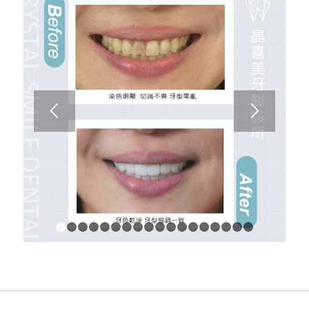
1
2
3
4
5
6
7
8
9
10
11
12
13
14
15
16