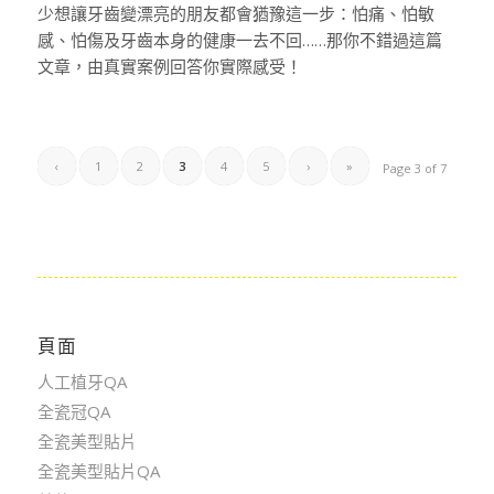
少想讓牙齒變漂亮的朋友都會猶豫這一步：怕痛、怕敏
感、怕傷及牙齒本身的健康一去不回……那你不錯過這篇
文章，由真實案例回答你實際感受！
‹
1
2
3
4
5
›
»
Page 3 of 7
頁面
人工植牙QA
全瓷冠QA
全瓷美型貼片
全瓷美型貼片QA