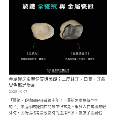
金屬假牙影響健康與美觀？二度蛀牙、口臭、牙齦
變色都是隱憂
2025-10-07
「醫師，我這顆假牙戴很多年了，最近怎麼覺得怪怪
的？」像這樣的提問在門診中很常見。很多人在當初做假
牙時，因為價格考量或當時的選擇不多，就裝了金屬假