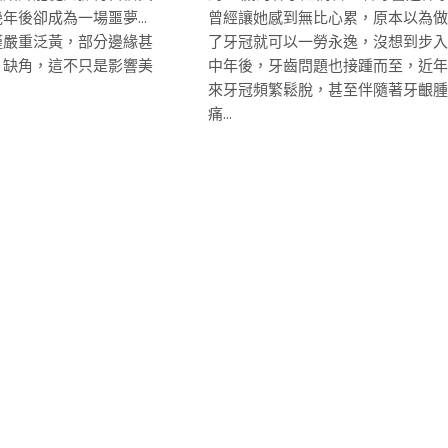
年後卻成為一場噩夢...
曾經讓她感到無比心累，原本以為做
僅嚴重泛黃，部分邊緣甚
了牙冠就可以一勞永逸，沒想到步入
、缺角，這不只是影響美
中年後，牙齒問題也接踵而至，近年
來牙冠頻繁鬆脫，甚至伴隨著牙齦腫
痛...