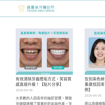
有效清除牙齒煙垢方式，笑容質
告別染色掉
感直接升級！【貼片分享】
重建找回潔
例】
2026-04-30
2026-04-30
大多數的人因長年的抽菸習慣，導致
原以為做樹
牙縫間堆積了厚重的菸垢與色素，牙