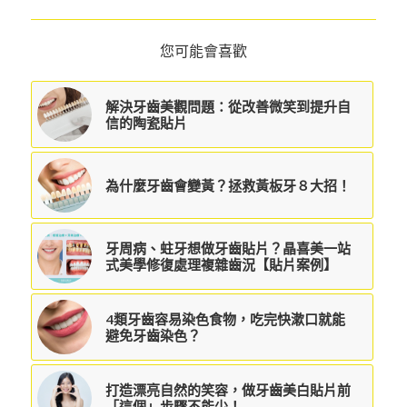
您可能會喜歡
解決牙齒美觀問題：從改善微笑到提升自
信的陶瓷貼片
為什麼牙齒會變黃？拯救黃板牙８大招！
牙周病、蛀牙想做牙齒貼片？晶喜美一站
式美學修復處理複雜齒況【貼片案例】
4類牙齒容易染色食物，吃完快漱口就能
避免牙齒染色？
打造漂亮自然的笑容，做牙齒美白貼片前
「這個」步驟不能少！