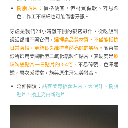
樹脂貼片：
價格便宜，但材質偏軟、容易染
色，作工不精細也可能傷害牙齦。
牙齒是我們24小時離不開的親密夥伴，從吃飯到
說話都離不開它們，
選擇高品質材質，不僅能抵抗
日常磨損，更能長久維持自然亮麗的笑容。
晶喜美
診所選用美國新型二氧化鋯製作貼片，其硬度是
玻
璃陶瓷貼片一日貼片的3-4倍
，不易碎裂，色澤通
透，層次感豐富，能與原生牙完美融合。
延伸閱讀：
晶喜美專拆舊貼片、舊假牙、樹脂
貼片！換上亮白新貼片