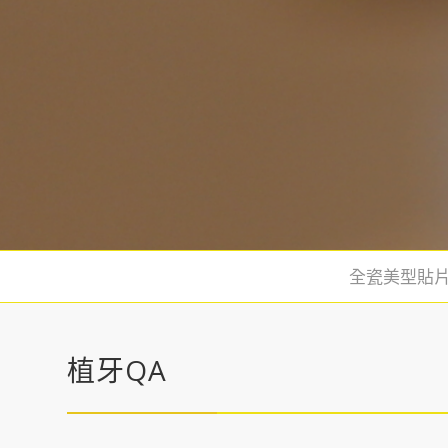
全瓷美型貼片
植牙QA