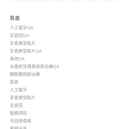
頁面
人工植牙QA
全瓷冠QA
全瓷美型貼片
全瓷美型貼片QA
其他QA
水雷射牙周美容與治療QA
顯微鏡微創治療
首頁
人工植牙
全瓷美型貼片
全瓷冠
服務項目
牙冠增長術
案例分享