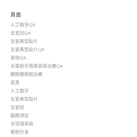
頁面
人工植牙QA
全瓷冠QA
全瓷美型貼片
全瓷美型貼片QA
其他QA
水雷射牙周美容與治療QA
顯微鏡微創治療
首頁
人工植牙
全瓷美型貼片
全瓷冠
服務項目
牙冠增長術
案例分享