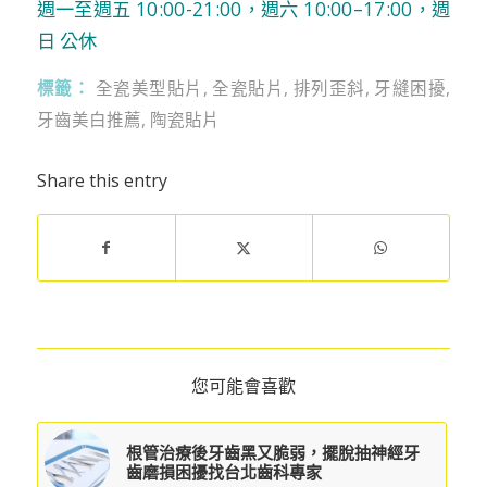
週一至週五 10:00-21:00，週六 10:00–17:00，週
日 公休
標籤：
全瓷美型貼片
,
全瓷貼片
,
排列歪斜
,
牙縫困擾
,
牙齒美白推薦
,
陶瓷貼片
Share this entry
您可能會喜歡
根管治療後牙齒黑又脆弱，擺脫抽神經牙
齒磨損困擾找台北齒科專家