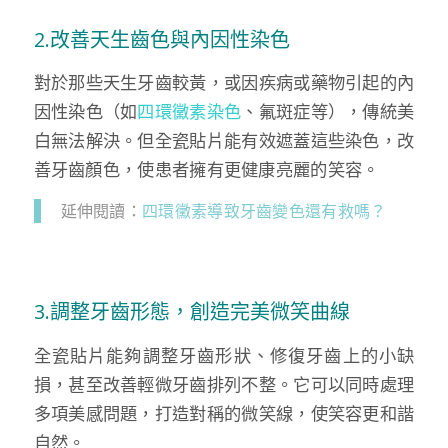
2.改善天生齒色與內因性染色
對於那些天生牙齒較黃，或因疾病或藥物引起的內
因性染色（如
四環黴素染色
、氟斑症等），傳統美
白無法解決。但全瓷貼片能有效遮蓋這些染色，改
善牙齒顏色，使患者擁有更健康亮麗的笑容。
延伸閱讀：
四環黴素導致牙齒變色還有救嗎？
3.調整牙齒形態，創造完美微笑曲線
全瓷貼片能夠調整牙齒形狀、修復牙齒上的小缺
損，甚至改善輕微牙齒排列不整。它可以同時處理
多項美感問題，打造對稱的微笑線，使笑容更和諧
自然。