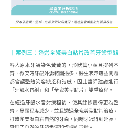
原本牙齒黃、歪斜、底部微微缺角情況，透過全瓷美型貼片獲得改善
｜案例三：透過全瓷美白貼片改善牙齒型態
客人原本牙齒染色黃黃的，形狀篇小顆且排列不
齊，微笑時牙齦外露範圍過多，醫生表示這些問題
都會讓整體笑容缺乏和諧感，因此醫師建議進行
「牙齦水雷射」和「全瓷美型貼片」雙重療程。
在經過牙齦水雷射療程後，使其線條變得更為整
齊，暴露程度減少。並且透過全瓷美型貼片治療，
打造完美潔白右自然的牙齒，同時牙冠得到延長，
實現了自然的牙齒色澤和協調的形狀。