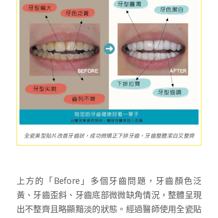
全瓷美型貼片改善牙齒狀，成功微矯正下排牙齒，牙齒整體潔白又整齊
上方的「Before」多個牙齒問題，牙齒顏色泛
黃、牙齒歪斜、牙齒底部微微缺角情況，整體呈現
出不整齊且略顯黯淡的狀態。經過醫師使用全瓷貼