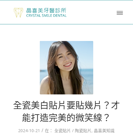
全瓷美白貼片要貼幾片？才
能打造完美的微笑線？
/
2024-10-21
在：
全瓷貼片 / 陶瓷貼片
,
晶喜美知識