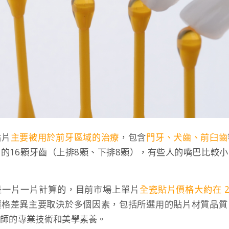
貼片
主要被用於前牙區域的治療
，包含
門牙、犬齒、前臼齒
的16顆牙齒（上排8顆、下排8顆），有些人的嘴巴比較
是一片一片計算的，目前市場上單片
全瓷貼片價格大約在 20,
價格差異主要取決於多個因素，包括所選用的貼片材質品質
醫師的專業技術和美學素養。