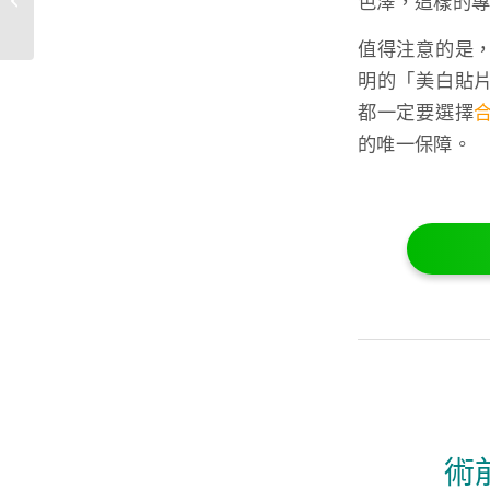
色澤，這樣的
評估解析【...
值得注意的是
明的「美白貼
都一定要選擇
的唯一保障。
術