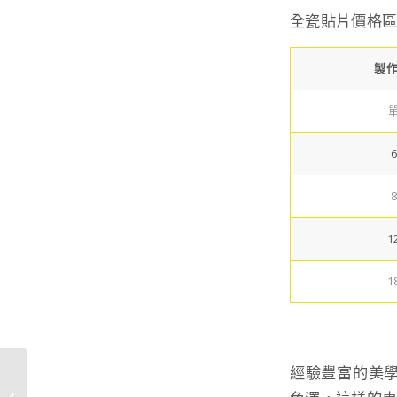
全瓷貼片價格
製
1
1
經驗豐富的美
假牙發黑、口臭其實是
牙周問題？牙醫師完整