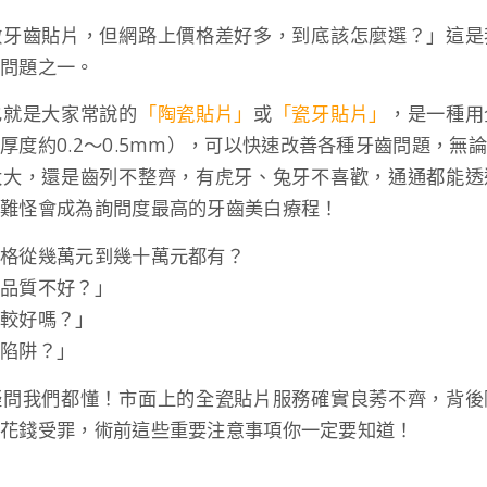
做牙齒貼片，但網路上價格差好多，到底該怎麼選？」這是
的問題之一。
也就是大家常說的
「陶瓷貼片」
或
「瓷牙貼片」
，是一種用
（厚度約
0.2～0.5mm
），可以快速改善各種牙齒問題，無論
太大，還是齒列不整齊，有虎牙、兔牙不喜歡，通通都能透
，難怪會成為詢問度最高的牙齒美白療程！
價格從幾萬元到幾十萬元都有？
是品質不好？」
比較好嗎？」
麼陷阱？」
疑問我們都懂！市面上的全瓷貼片服務確實良莠不齊，背後
免花錢受罪，術前這些重要注意事項你一定要知道！