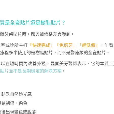
質是全瓷貼片還是樹脂貼片？
接觸牙齒貼片時，都會被價格差異嚇到。
作室或診所主打
「快速完成」「免磨牙」「超低價」
，乍看
類療程多半使用的是樹脂貼片，而不是醫療級的全瓷貼片。
可以在短時間內改善外觀，晶喜美牙醫師表示，它的本質上
脂貼片並不是長期穩定的解決方案
。
：
，缺乏自然透光感
容易刮傷、染色
間後出現變色或脫落