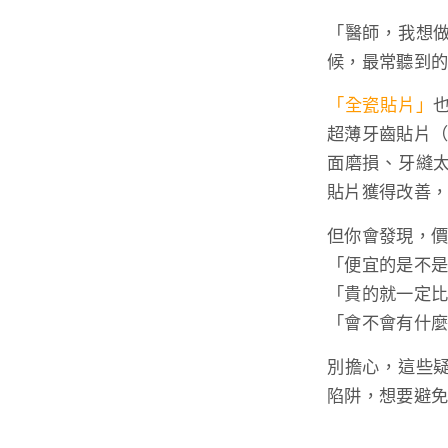
「醫師，我想
候，最常聽到
「全瓷貼片」
超薄牙齒貼片
面磨損、牙縫
貼片獲得改善
但你會發現，
「便宜的是不
「貴的就一定
「會不會有什
別擔心，這些
陷阱，想要避